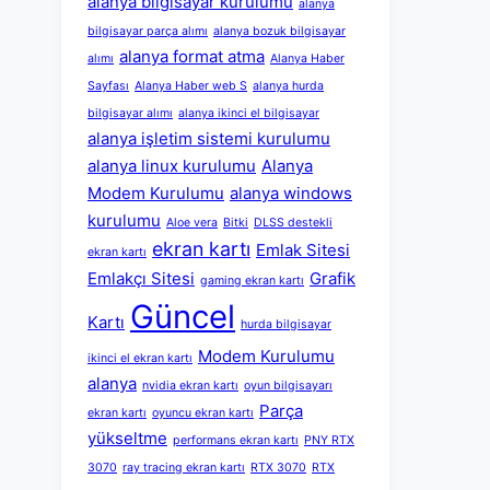
alanya bilgisayar kurulumu
alanya
bilgisayar parça alımı
alanya bozuk bilgisayar
alanya format atma
alımı
Alanya Haber
Sayfası
Alanya Haber web S
alanya hurda
bilgisayar alımı
alanya ikinci el bilgisayar
alanya işletim sistemi kurulumu
alanya linux kurulumu
Alanya
Modem Kurulumu
alanya windows
kurulumu
Aloe vera
Bitki
DLSS destekli
ekran kartı
Emlak Sitesi
ekran kartı
Emlakçı Sitesi
Grafik
gaming ekran kartı
Güncel
Kartı
hurda bilgisayar
Modem Kurulumu
ikinci el ekran kartı
alanya
nvidia ekran kartı
oyun bilgisayarı
Parça
ekran kartı
oyuncu ekran kartı
yükseltme
performans ekran kartı
PNY RTX
3070
ray tracing ekran kartı
RTX 3070
RTX