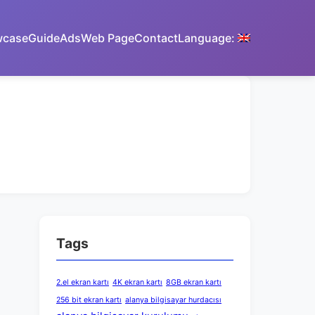
wcase
Guide
Ads
Web Page
Contact
Language:
Tags
2.el ekran kartı
4K ekran kartı
8GB ekran kartı
256 bit ekran kartı
alanya bilgisayar hurdacısı