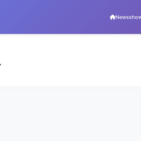
News
sho
r