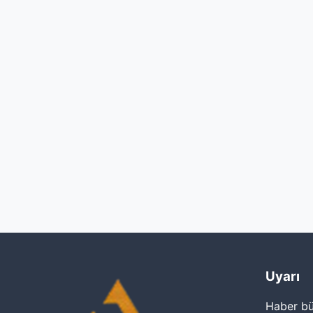
Uyarı
Haber bül