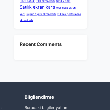
3070 satılık
RTX ekran kartı
Satılık bitki
Satılık ekran kartı
tesi
ucuz ekran
kartı
uygun fiyatlı ekran kartı
yüksek performans
ekran kartı
Recent Comments
Bilgilendirme
n
Buradaki bilgiler yatırım