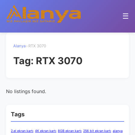
☰
Alanya
›
RTX 3070
Tag:
RTX 3070
No listings found.
Tags
2.el ekran kartı
4K ekran kartı
8GB ekran kartı
256 bit ekran kartı
alanya