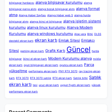
alanya bilgisayar kurulumu
bilgisayar hurdacısı
alanya
alanya format
bilgisayar parça alımı
alanya bozuk bilgisayar alımı
atma
Alanya Haber Sayfası
Alanya Haber web S
alanya hurda
alanya işletim sistemi
bilgisayar alımı
alanya ikinci el bilgisayar
kurulumu
alanya linux kurulumu
Alanya Modem
Kurulumu
alanya windows kurulumu
Aloe vera
Bitki
DLSS
ekran kartı
Emlak Sitesi
Emlakçı
destekli ekran kartı
Güncel
Sitesi
Grafik Kartı
gaming ekran kartı
hurda
Modem Kurulumu alanya
bilgisayar
ikinci el ekran kartı
nvidia
Parça
ekran kartı
oyun bilgisayarı ekran kartı
oyuncu ekran kartı
yükseltme
performans ekran kartı
PNY RTX 3070
ray tracing ekran
Satılık
kartı
RTX 3070
RTX 3070 satılık
RTX ekran kartı
Satılık bitki
ekran kartı
tesi
ucuz ekran kartı
uygun fiyatlı ekran kartı
yüksek
performans ekran kartı
Recent Comments