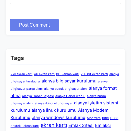
Tags
2.el ekran kartı
4K ekran kartı
8GB ekran kartı
256 bit ekran kartı
alanya
alanya bilgisayar kurulumu
bilgisayar hurdacısı
alanya
alanya format
bilgisayar parça alımı
alanya bozuk bilgisayar alımı
atma
Alanya Haber Sayfası
Alanya Haber web S
alanya hurda
alanya işletim sistemi
bilgisayar alımı
alanya ikinci el bilgisayar
kurulumu
alanya linux kurulumu
Alanya Modem
Kurulumu
alanya windows kurulumu
Aloe vera
Bitki
DLSS
ekran kartı
Emlak Sitesi
Emlakçı
destekli ekran kartı