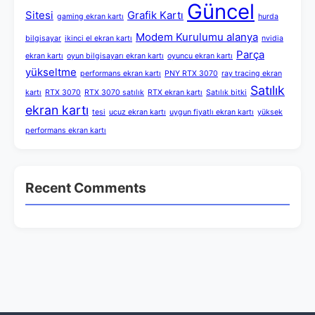
Güncel
Sitesi
Grafik Kartı
gaming ekran kartı
hurda
Modem Kurulumu alanya
bilgisayar
ikinci el ekran kartı
nvidia
Parça
ekran kartı
oyun bilgisayarı ekran kartı
oyuncu ekran kartı
yükseltme
performans ekran kartı
PNY RTX 3070
ray tracing ekran
Satılık
kartı
RTX 3070
RTX 3070 satılık
RTX ekran kartı
Satılık bitki
ekran kartı
tesi
ucuz ekran kartı
uygun fiyatlı ekran kartı
yüksek
performans ekran kartı
Recent Comments