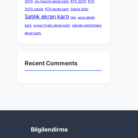
3070
ray tracing ekran kartı
RTX 3070
RTX
3070 satılık
RTX ekran kartı
Satılık bitki
Satılık ekran kartı
tesi
ucuz ekran
kartı
uygun fiyatlı ekran kartı
yüksek performans
ekran kartı
Recent Comments
Bilgilendirme