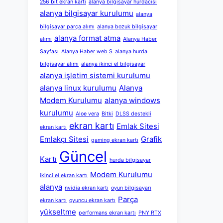
256 bit ekran kartı
alanya bilgisayar hurdacısı
alanya bilgisayar kurulumu
alanya
bilgisayar parça alımı
alanya bozuk bilgisayar
alanya format atma
alımı
Alanya Haber
Sayfası
Alanya Haber web S
alanya hurda
bilgisayar alımı
alanya ikinci el bilgisayar
alanya işletim sistemi kurulumu
alanya linux kurulumu
Alanya
Modem Kurulumu
alanya windows
kurulumu
Aloe vera
Bitki
DLSS destekli
ekran kartı
Emlak Sitesi
ekran kartı
Emlakçı Sitesi
Grafik
gaming ekran kartı
Güncel
Kartı
hurda bilgisayar
Modem Kurulumu
ikinci el ekran kartı
alanya
nvidia ekran kartı
oyun bilgisayarı
Parça
ekran kartı
oyuncu ekran kartı
yükseltme
performans ekran kartı
PNY RTX