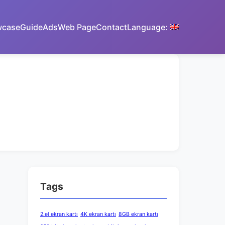
wcase
Guide
Ads
Web Page
Contact
Language:
Tags
2.el ekran kartı
4K ekran kartı
8GB ekran kartı