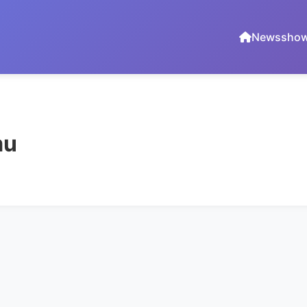
News
sho
mu