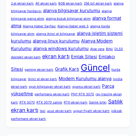
2.el ekran kartı
4K ekran kartı
8GB ekran kartı
256 bit ekran kartı
alanya
alanya bilgisayar kurulumu
bilgisayar hurdacısı
alanya
alanya format
bilgisayar parça alımı
alanya bozuk bilgisayar alımı
atma
Alanya Haber Sayfası
Alanya Haber web S
alanya hurda
alanya işletim sistemi
bilgisayar alımı
alanya ikinci el bilgisayar
kurulumu
alanya linux kurulumu
Alanya Modem
Kurulumu
alanya windows kurulumu
Aloe vera
Bitki
DLSS
ekran kartı
Emlak Sitesi
Emlakçı
destekli ekran kartı
Güncel
Sitesi
Grafik Kartı
gaming ekran kartı
hurda
Modem Kurulumu alanya
bilgisayar
ikinci el ekran kartı
nvidia
Parça
ekran kartı
oyun bilgisayarı ekran kartı
oyuncu ekran kartı
yükseltme
performans ekran kartı
PNY RTX 3070
ray tracing ekran
Satılık
kartı
RTX 3070
RTX 3070 satılık
RTX ekran kartı
Satılık bitki
ekran kartı
tesi
ucuz ekran kartı
uygun fiyatlı ekran kartı
yüksek
performans ekran kartı