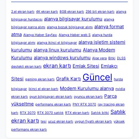
2.el ekran kartı
4K ekran kartı
8GB ekran kartı
256 bit ekran kartı
alanya
alanya bilgisayar kurulumu
bilgisayar hurdacısı
alanya
alanya format
bilgisayar parça alımı
alanya bozuk bilgisayar alımı
atma
Alanya Haber Sayfası
Alanya Haber web S
alanya hurda
alanya işletim sistemi
bilgisayar alımı
alanya ikinci el bilgisayar
kurulumu
alanya linux kurulumu
Alanya Modem
Kurulumu
alanya windows kurulumu
Aloe vera
Bitki
DLSS
ekran kartı
Emlak Sitesi
Emlakçı
destekli ekran kartı
Güncel
Sitesi
Grafik Kartı
gaming ekran kartı
hurda
Modem Kurulumu alanya
bilgisayar
ikinci el ekran kartı
nvidia
Parça
ekran kartı
oyun bilgisayarı ekran kartı
oyuncu ekran kartı
yükseltme
performans ekran kartı
PNY RTX 3070
ray tracing ekran
Satılık
kartı
RTX 3070
RTX 3070 satılık
RTX ekran kartı
Satılık bitki
ekran kartı
tesi
ucuz ekran kartı
uygun fiyatlı ekran kartı
yüksek
performans ekran kartı