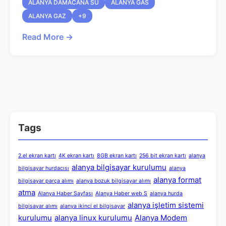
ALANYA DAMACANA SU
ALANYA GAS
ALANYA GAZ
+9
Read More →
Tags
2.el ekran kartı
4K ekran kartı
8GB ekran kartı
256 bit ekran kartı
alanya
alanya bilgisayar kurulumu
bilgisayar hurdacısı
alanya
alanya format
bilgisayar parça alımı
alanya bozuk bilgisayar alımı
atma
Alanya Haber Sayfası
Alanya Haber web S
alanya hurda
alanya işletim sistemi
bilgisayar alımı
alanya ikinci el bilgisayar
kurulumu
alanya linux kurulumu
Alanya Modem