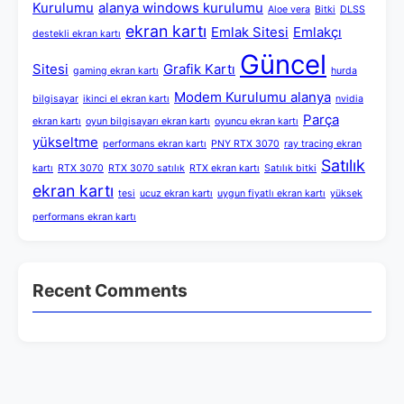
Kurulumu
alanya windows kurulumu
Aloe vera
Bitki
DLSS
ekran kartı
Emlak Sitesi
Emlakçı
destekli ekran kartı
Güncel
Sitesi
Grafik Kartı
gaming ekran kartı
hurda
Modem Kurulumu alanya
bilgisayar
ikinci el ekran kartı
nvidia
Parça
ekran kartı
oyun bilgisayarı ekran kartı
oyuncu ekran kartı
yükseltme
performans ekran kartı
PNY RTX 3070
ray tracing ekran
Satılık
kartı
RTX 3070
RTX 3070 satılık
RTX ekran kartı
Satılık bitki
ekran kartı
tesi
ucuz ekran kartı
uygun fiyatlı ekran kartı
yüksek
performans ekran kartı
Recent Comments