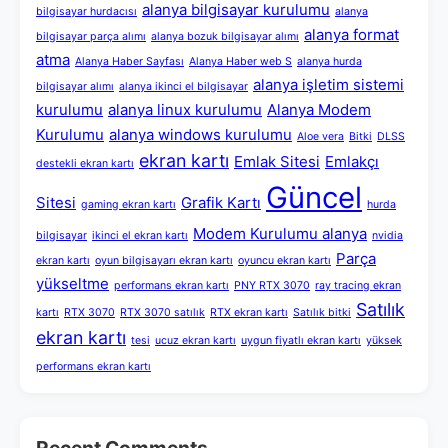
alanya bilgisayar kurulumu
bilgisayar hurdacısı
alanya
alanya format
bilgisayar parça alımı
alanya bozuk bilgisayar alımı
atma
Alanya Haber Sayfası
Alanya Haber web S
alanya hurda
alanya işletim sistemi
bilgisayar alımı
alanya ikinci el bilgisayar
kurulumu
alanya linux kurulumu
Alanya Modem
Kurulumu
alanya windows kurulumu
Aloe vera
Bitki
DLSS
ekran kartı
Emlak Sitesi
Emlakçı
destekli ekran kartı
Güncel
Sitesi
Grafik Kartı
gaming ekran kartı
hurda
Modem Kurulumu alanya
bilgisayar
ikinci el ekran kartı
nvidia
Parça
ekran kartı
oyun bilgisayarı ekran kartı
oyuncu ekran kartı
yükseltme
performans ekran kartı
PNY RTX 3070
ray tracing ekran
Satılık
kartı
RTX 3070
RTX 3070 satılık
RTX ekran kartı
Satılık bitki
ekran kartı
tesi
ucuz ekran kartı
uygun fiyatlı ekran kartı
yüksek
performans ekran kartı
Recent Comments