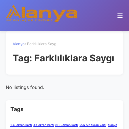
☰
Alanya
›
Farklılıklara Saygı
Tag:
Farklılıklara Saygı
No listings found.
Tags
2.el ekran kartı
4K ekran kartı
8GB ekran kartı
256 bit ekran kartı
alanya