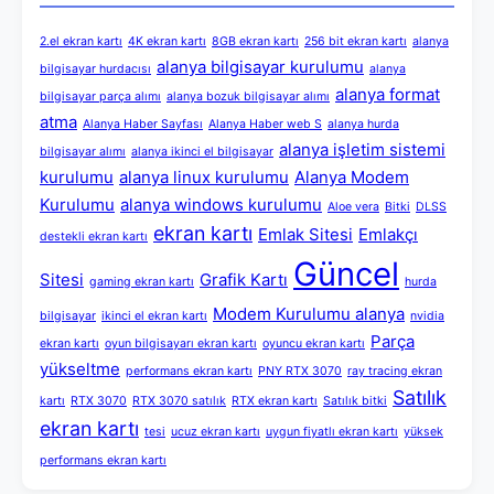
2.el ekran kartı
4K ekran kartı
8GB ekran kartı
256 bit ekran kartı
alanya
alanya bilgisayar kurulumu
bilgisayar hurdacısı
alanya
alanya format
bilgisayar parça alımı
alanya bozuk bilgisayar alımı
atma
Alanya Haber Sayfası
Alanya Haber web S
alanya hurda
alanya işletim sistemi
bilgisayar alımı
alanya ikinci el bilgisayar
kurulumu
alanya linux kurulumu
Alanya Modem
Kurulumu
alanya windows kurulumu
Aloe vera
Bitki
DLSS
ekran kartı
Emlak Sitesi
Emlakçı
destekli ekran kartı
Güncel
Sitesi
Grafik Kartı
gaming ekran kartı
hurda
Modem Kurulumu alanya
bilgisayar
ikinci el ekran kartı
nvidia
Parça
ekran kartı
oyun bilgisayarı ekran kartı
oyuncu ekran kartı
yükseltme
performans ekran kartı
PNY RTX 3070
ray tracing ekran
Satılık
kartı
RTX 3070
RTX 3070 satılık
RTX ekran kartı
Satılık bitki
ekran kartı
tesi
ucuz ekran kartı
uygun fiyatlı ekran kartı
yüksek
performans ekran kartı