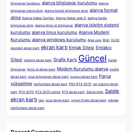
alanya bilgisayar kurulumu
bilgisayar hurdacısı
alanya
alanya format
bilgisayar parça alımı
alanya bozuk bilgisayar alımı
atma
Alanya Haber Sayfası
Alanya Haber web S
alanya hurda
alanya işletim sistemi
bilgisayar alımı
alanya ikinci el bilgisayar
kurulumu
alanya linux kurulumu
Alanya Modem
Kurulumu
alanya windows kurulumu
Aloe vera
Bitki
DLSS
ekran kartı
Emlak Sitesi
Emlakçı
destekli ekran kartı
Güncel
Sitesi
Grafik Kartı
gaming ekran kartı
hurda
Modem Kurulumu alanya
bilgisayar
ikinci el ekran kartı
nvidia
Parça
ekran kartı
oyun bilgisayarı ekran kartı
oyuncu ekran kartı
yükseltme
performans ekran kartı
PNY RTX 3070
ray tracing ekran
Satılık
kartı
RTX 3070
RTX 3070 satılık
RTX ekran kartı
Satılık bitki
ekran kartı
tesi
ucuz ekran kartı
uygun fiyatlı ekran kartı
yüksek
performans ekran kartı
Recent Comments