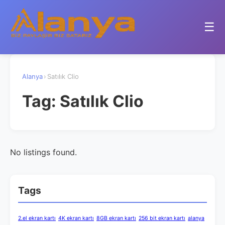
☰
Alanya
›
Satılık Clio
Tag:
Satılık Clio
No listings found.
Tags
2.el ekran kartı
4K ekran kartı
8GB ekran kartı
256 bit ekran kartı
alanya