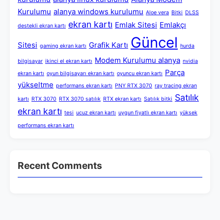
Kurulumu
alanya windows kurulumu
Aloe vera
Bitki
DLSS
ekran kartı
Emlak Sitesi
Emlakçı
destekli ekran kartı
Güncel
Sitesi
Grafik Kartı
gaming ekran kartı
hurda
Modem Kurulumu alanya
bilgisayar
ikinci el ekran kartı
nvidia
Parça
ekran kartı
oyun bilgisayarı ekran kartı
oyuncu ekran kartı
yükseltme
performans ekran kartı
PNY RTX 3070
ray tracing ekran
Satılık
kartı
RTX 3070
RTX 3070 satılık
RTX ekran kartı
Satılık bitki
ekran kartı
tesi
ucuz ekran kartı
uygun fiyatlı ekran kartı
yüksek
performans ekran kartı
Recent Comments