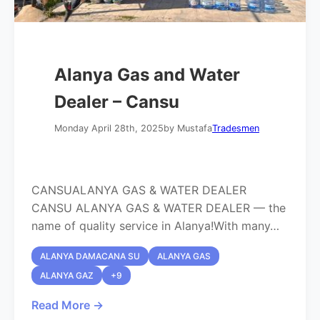
Alanya Gas and Water
Dealer – Cansu
Monday April 28th, 2025
by Mustafa
Tradesmen
CANSUALANYA GAS & WATER DEALER
CANSU ALANYA GAS & WATER DEALER — the
name of quality service in Alanya!With many…
ALANYA DAMACANA SU
ALANYA GAS
ALANYA GAZ
+9
Read More →