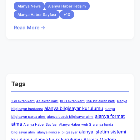
Alanya News
Alanya Haber iletişim
Alanya Haber Sayfası
+10
Read More →
Tags
2.el ekran kartı
4K ekran kartı
8GB ekran kartı
256 bit ekran kartı
alanya
alanya bilgisayar kurulumu
bilgisayar hurdacısı
alanya
alanya format
bilgisayar parça alımı
alanya bozuk bilgisayar alımı
atma
Alanya Haber Sayfası
Alanya Haber web S
alanya hurda
alanya işletim sistemi
bilgisayar alımı
alanya ikinci el bilgisayar
kurulumu
alanya linux kurulumu
Alanya Modem