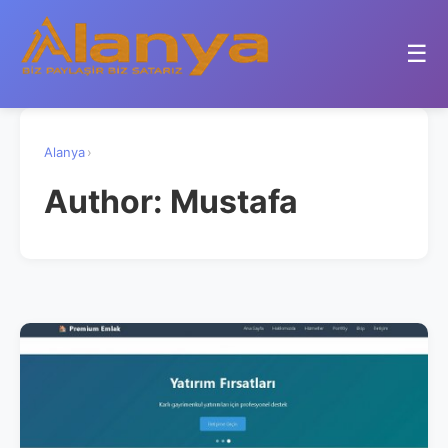
☰
Alanya
›
Author:
Mustafa